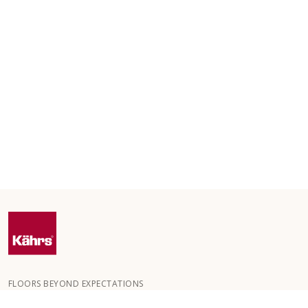
FLOORS BEYOND EXPECTATIONS
Kährs blev grundlagt i 1857 i de dybe skove i det sydlige Sverige.