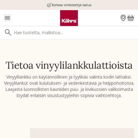
Korkeaa viimeisteltyä laatua
Tietoa vinyylilankkulattioista
Vinyylilankku on käytännöllinen ja tyylikäs valinta kodin lattiaksi.
Vinyylilankut ovat kulutuksen- ja vedenkestäviä ja helppohoitoisia.
Laajasta luonnollisten kauniiden puu- ja kivikuosien valikoimasta
löydät erilaisiin sisustustyyleihin sopivia vaihtoehtoja.