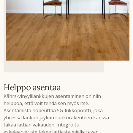
Helppo asentaa
Kährs-vinyylilankkujen asentaminen on niin
helppoa, että voit tehdä sen myös itse.
Asentamista nopeuttaa 5G-lukkopontti, joka
yhdessä lankun jäykän runkorakenteen kanssa
takaa lattian vakauden. Integroitu
askeläänieriste tekee lattiasta miellyttävän