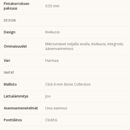
Pintakerroksen
0.55 mm
paksuus
DESIGN
Design
Kivikuosi
Mikroviisteet neljällä sivulla, Kivikuosi, Integroitu
Ominaisuudet
äänenvaimennus
Väri
Harmaa
FAKTAT
Mallisto
Click 6 mm Stone Collection
Lattialämmitys
Joo
Asennusmenetelmät
Uiva asennus
Ponttiliitos
Click5G