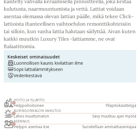
käsitelty vahvalla keraamisella pinnoitteella, joka kestää
kulutusta, naarmuuntumista ja vettä. Lattiat voidaan
asentaa olemassa olevan lattian päälle, mikä tekee Click-
lattioista ihanteellisen vaihtoehdon remonttikohteisiin
tai silloin, kun vanha lattia halutaan säilyttää. Aivan kuten
kaikki muutkin Luxury Tiles -lattiamme, ne ovat
ftalaatittomia.
Keskeiset ominaisuudet
Luonnollisen kaunis kivilattian ilme
Sopii lattialämmitykseen
Vedenkestävä
HOITO JA YLLÄPITO
Helppohoitoinen
Ylläpitokäsittelyjä
AURINGONVALON VAIKUTUS
Lähes muuttumaton
Sävy muuttuu ajan myötä
ASENNUS
Helppo asentaa itse
Suositellaan ammattiasentajaa