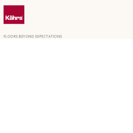
FLOORS BEYOND EXPECTATIONS
Kährs perustettiin vuonna 1857 eteläiseen Ruotsiin vehreiden
metsien keskelle. Menestyksemme salaisuus on intohimomme
luoda kauniita lattioita, joissa yhdistyy käsityötaidon perinteet ja
viimeistelty korkea laatu.
KÄHRS-LATTIAT
LATTIAT HUONETILOITTAIN
APUA LATTIAN VALINTAAN