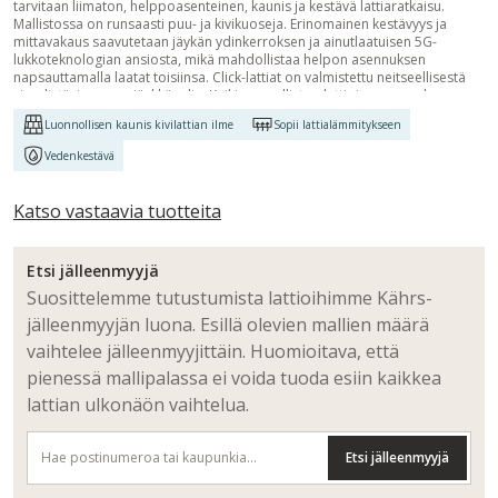
tarvitaan liimaton, helppoasenteinen, kaunis ja kestävä lattiaratkaisu.
Mallistossa on runsaasti puu- ja kivikuoseja. Erinomainen kestävyys ja
mittavakaus saavutetaan jäykän ydinkerroksen ja ainutlaatuisen 5G-
lukkoteknologian ansiosta, mikä mahdollistaa helpon asennuksen
napsauttamalla laatat toisiinsa. Click-lattiat on valmistettu neitseellisestä
vinyylistä, jossa on jäykkä ydin. Kaikissa malliston lattioissa on melua
vaimentava IXPE-taustakerros, joka tehokkaasti vähentää ääntä. Pinta on
Luonnollisen kaunis kivilattian ilme
Sopii lattialämmitykseen
käsitelty vahvalla keraamisella pinnoitteella, joka kestää kulutusta,
naarmuuntumista ja vettä. Lattiat voidaan asentaa olemassa olevan lattian
Vedenkestävä
päälle, mikä tekee Click-lattioista ihanteellisen vaihtoehdon
remonttikohteisiin tai silloin, kun vanha lattia halutaan säilyttää. Aivan kuten
kaikki muutkin Luxury Tiles -lattiamme, ne ovat ftalaatittomia.
Katso vastaavia tuotteita
Etsi jälleenmyyjä
Suosittelemme tutustumista lattioihimme Kährs-
jälleenmyyjän luona. Esillä olevien mallien määrä
vaihtelee jälleenmyyjittäin. Huomioitava, että
pienessä mallipalassa ei voida tuoda esiin kaikkea
lattian ulkonäön vaihtelua.
Etsi jälleenmyyjä