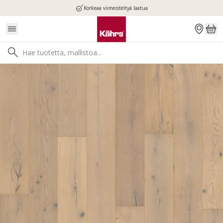
Korkeaa viimeisteltyä laatua