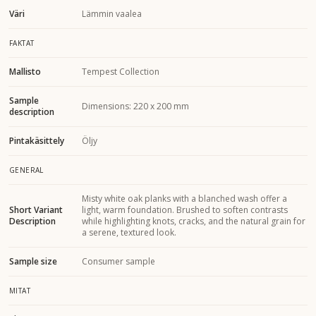
Väri
Lämmin vaalea
FAKTAT
Mallisto
Tempest Collection
Sample
Dimensions: 220 x 200 mm
description
Pintakäsittely
Öljy
GENERAL
Misty white oak planks with a blanched wash offer a
Short Variant
light, warm foundation. Brushed to soften contrasts
Description
while highlighting knots, cracks, and the natural grain for
a serene, textured look.
Sample size
Consumer sample
MITAT