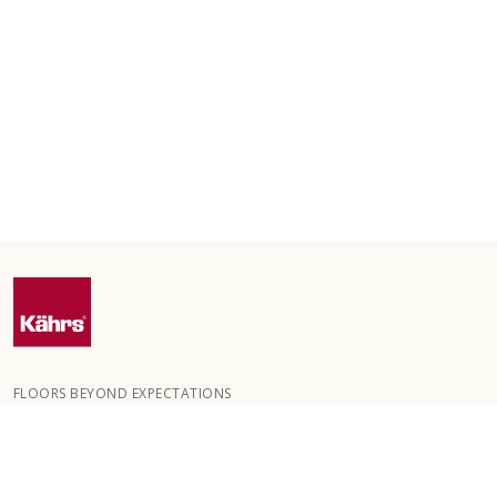
FLOORS BEYOND EXPECTATIONS
Kährs perustettiin vuonna 1857 eteläiseen Ruotsiin vehreiden
metsien keskelle. Menestyksemme salaisuus on intohimomme
luoda kauniita lattioita, joissa yhdistyy käsityötaidon perinteet ja
viimeistelty korkea laatu.