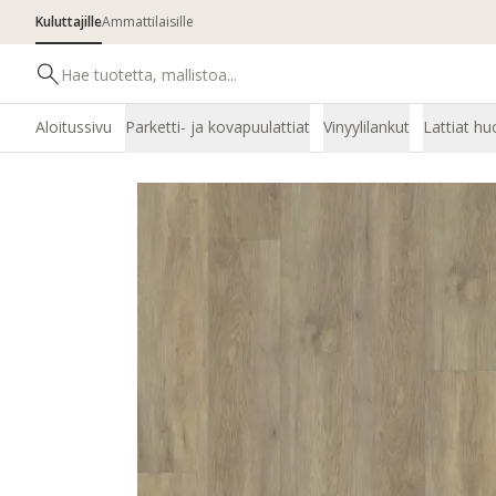
Kuluttajille
Ammattilaisille
Aloitussivu
Parketti- ja kovapuulattiat
Vinyylilankut
Lattiat hu