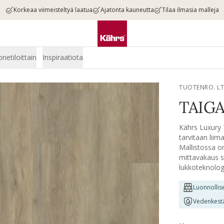
Korkeaa viimeisteltyä laatua
Ajatonta kauneutta
Tilaa ilmasia malleja
onetiloittain
Inspiraatiota
TUOTENRO. L
TAIGA
Kährs Luxury Ti
tarvitaan liim
Mallistossa o
mittavakaus s
lukkoteknolog
napsauttamalla
vinyylistä, jo
Luonnollis
vaimentava IX
Vedenkest
käsitelty vahv
naarmuuntumis