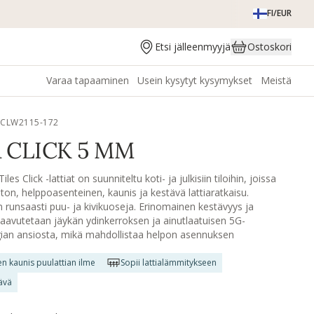
FI/EUR
Etsi jälleenmyyjä
Ostoskori
Varaa tapaaminen
Usein kysytyt kysymykset
Meistä
TCLW2115-172
 CLICK 5 MM
les Click -lattiat on suunniteltu koti- ja julkisiin tiloihin, joissa
aton, helppoasenteinen, kaunis ja kestävä lattiaratkaisu.
n runsaasti puu- ja kivikuoseja. Erinomainen kestävyys ja
aavutetaan jäykän ydinkerroksen ja ainutlaatuisen 5G-
ian ansiosta, mikä mahdollistaa helpon asennuksen
 laatat toisiinsa. Click-lattiat on valmistettu neitseellisestä
ssa on jäykkä ydin. Kaikissa malliston lattioissa on melua
en kaunis puulattian ilme
Sopii lattialämmitykseen
PE-taustakerros, joka tehokkaasti vähentää ääntä. Pinta on
ävä
alla keraamisella pinnoitteella, joka kestää kulutusta,
ta ja vettä. Lattiat voidaan asentaa olemassa olevan lattian