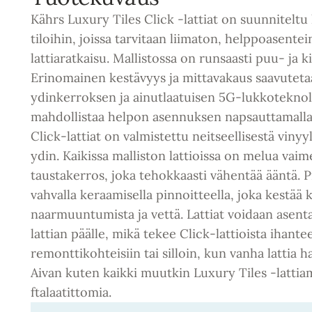
Kährs Luxury Tiles Click -lattiat on suunniteltu k
tiloihin, joissa tarvitaan liimaton, helppoasentei
lattiaratkaisu. Mallistossa on runsaasti puu- ja k
Erinomainen kestävyys ja mittavakaus saavuteta
ydinkerroksen ja ainutlaatuisen 5G-lukkoteknol
mahdollistaa helpon asennuksen napsauttamalla l
Click-lattiat on valmistettu neitseellisestä vinyyl
ydin. Kaikissa malliston lattioissa on melua vai
taustakerros, joka tehokkaasti vähentää ääntä. P
vahvalla keraamisella pinnoitteella, joka kestää 
naarmuuntumista ja vettä. Lattiat voidaan asent
lattian päälle, mikä tekee Click-lattioista ihant
remonttikohteisiin tai silloin, kun vanha lattia ha
Aivan kuten kaikki muutkin Luxury Tiles -latti
ftalaatittomia.