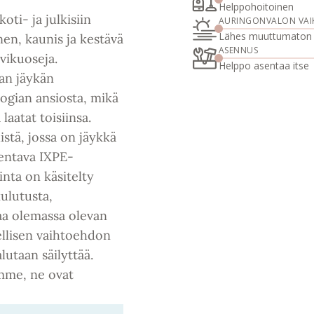
Helppohoitoinen
oti- ja julkisiin
AURINGONVALON VAI
Lähes muuttumaton
nen, kaunis ja kestävä
ASENNUS
ivikuoseja.
Helppo asentaa itse
an jäykän
ogian ansiosta, mikä
aatat toisiinsa.
istä, jossa on jäykkä
mentava IXPE-
inta on käsitelty
kulutusta,
aa olemassa olevan
eellisen vaihtoehdon
lutaan säilyttää.
amme, ne ovat