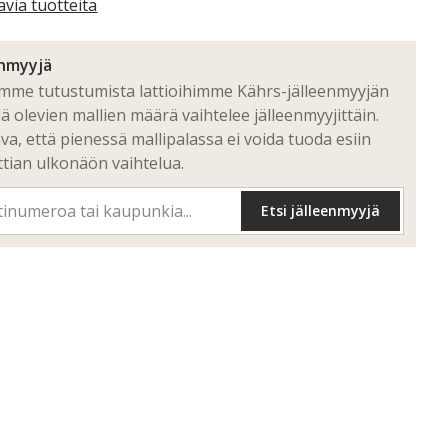
avia tuotteita
ekee Click-lattioista ihanteellisen vaihtoehdon remonttikohteisiin
un vanha lattia halutaan säilyttää. Aivan kuten kaikki muutkin
lattiamme, ne ovat ftalaatittomia.
enmyyjä
emme tutustumista lattioihimme Kährs-jälleenmyyjän
llä olevien mallien määrä vaihtelee jälleenmyyjittäin.
a, että pienessä mallipalassa ei voida tuoda esiin
ttian ulkonäön vaihtelua.
Etsi jälleenmyyjä