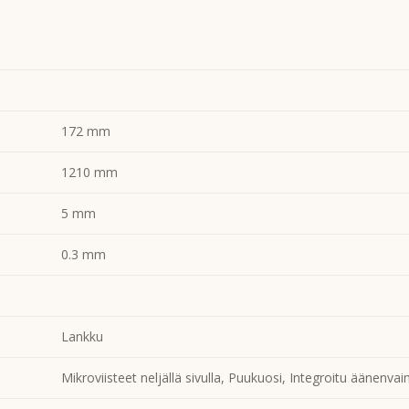
172 mm
1210 mm
5 mm
0.3 mm
Lankku
Mikroviisteet neljällä sivulla, Puukuosi, Integroitu äänenv