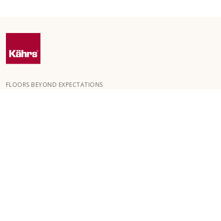
FLOORS BEYOND EXPECTATIONS
Kährs perustettiin vuonna 1857 eteläiseen Ruotsiin vehreiden
metsien keskelle. Menestyksemme salaisuus on intohimomme
luoda kauniita lattioita, joissa yhdistyy käsityötaidon perinteet ja
viimeistelty korkea laatu.
KÄHRS-LATTIAT
LATTIAT HUONETILOITTAIN
APUA LATTIAN VALINTAAN