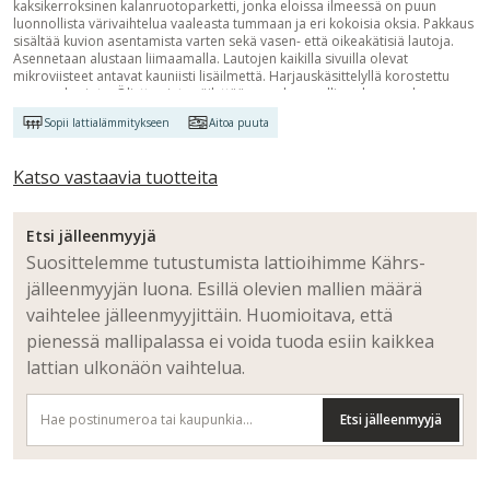
kaksikerroksinen kalanruotoparketti, jonka eloissa ilmeessä on puun
luonnollista värivaihtelua vaaleasta tummaan ja eri kokoisia oksia. Pakkaus
sisältää kuvion asentamista varten sekä vasen- että oikeakätisiä lautoja.
Asennetaan alustaan liimaamalla. Lautojen kaikilla sivuilla olevat
mikroviisteet antavat kauniisti lisäilmettä. Harjauskäsittelyllä korostettu
puunsyykuviota. Öljytty pinta säilyttää puun luonnollisen kauneuden.
Parketille tulee tehdä täydentävä pintakäsittely Kährs Satin Oil -
Sopii lattialämmitykseen
Aitoa puuta
hoitoaineella asennuksen jälkeen ennen lattian käyttöönottoa.
Katso vastaavia tuotteita
Etsi jälleenmyyjä
Suosittelemme tutustumista lattioihimme Kährs-
jälleenmyyjän luona. Esillä olevien mallien määrä
vaihtelee jälleenmyyjittäin. Huomioitava, että
pienessä mallipalassa ei voida tuoda esiin kaikkea
lattian ulkonäön vaihtelua.
Etsi jälleenmyyjä