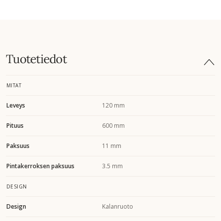
Tuotetiedot
MITAT
Leveys
120 mm
Pituus
600 mm
Paksuus
11 mm
Pintakerroksen paksuus
3.5 mm
DESIGN
Design
Kalanruoto