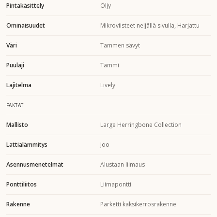
Pintakäsittely
Öljy
Ominaisuudet
Mikroviisteet neljällä sivulla, Harjattu
Väri
Tammen sävyt
Puulaji
Tammi
Lajitelma
Lively
FAKTAT
Mallisto
Large Herringbone Collection
Lattialämmitys
Joo
Asennusmenetelmät
Alustaan liimaus
Ponttiliitos
Liimapontti
Rakenne
Parketti kaksikerrosrakenne