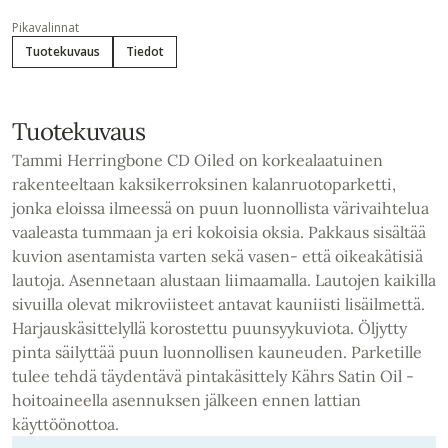
Pikavalinnat
Tuotekuvaus
Tiedot
Tuotekuvaus
Tammi Herringbone CD Oiled on korkealaatuinen
rakenteeltaan kaksikerroksinen kalanruotoparketti,
jonka eloissa ilmeessä on puun luonnollista värivaihtelua
vaaleasta tummaan ja eri kokoisia oksia. Pakkaus sisältää
kuvion asentamista varten sekä vasen- että oikeakätisiä
lautoja. Asennetaan alustaan liimaamalla. Lautojen kaikilla
sivuilla olevat mikroviisteet antavat kauniisti lisäilmettä.
Harjauskäsittelyllä korostettu puunsyykuviota. Öljytty
pinta säilyttää puun luonnollisen kauneuden. Parketille
tulee tehdä täydentävä pintakäsittely Kährs Satin Oil -
hoitoaineella asennuksen jälkeen ennen lattian
käyttöönottoa.