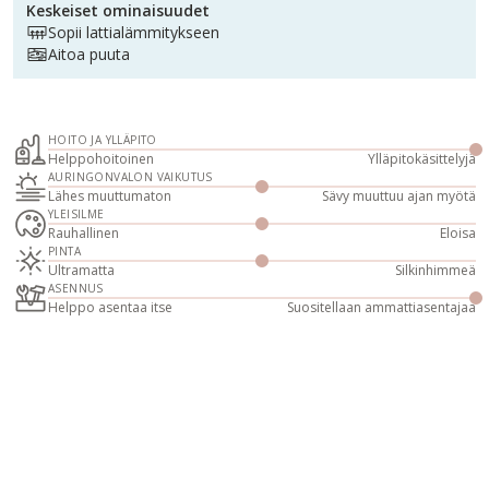
Keskeiset ominaisuudet
Sopii lattialämmitykseen
Aitoa puuta
HOITO JA YLLÄPITO
Helppohoitoinen
Ylläpitokäsittelyjä
AURINGONVALON VAIKUTUS
Lähes muuttumaton
Sävy muuttuu ajan myötä
YLEISILME
Rauhallinen
Eloisa
PINTA
Ultramatta
Silkinhimmeä
ASENNUS
Helppo asentaa itse
Suositellaan ammattiasentajaa