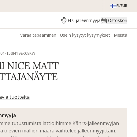
FI/EUR
Etsi jälleenmyyjä
Ostoskori
Varaa tapaaminen
Usein kysytyt kysymykset
Meistä
A01-153N19EK09KW
I NICE MATT
TTAJANÄYTE
avia tuotteita
enmyyjä
emme tutustumista lattioihimme Kährs-jälleenmyyjän
llä olevien mallien määrä vaihtelee jälleenmyyjittäin.