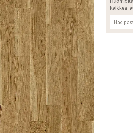
Huomioitav
kaikkea la