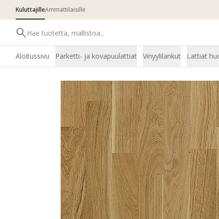
Kuluttajille
Ammattilaisille
Aloitussivu
Parketti- ja kovapuulattiat
Vinyylilankut
Lattiat hu