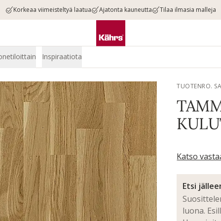
Korkeaa viimeisteltyä laatua
Ajatonta kauneutta
Tilaa ilmasia malleja
onetiloittain
Inspiraatiota
TUOTENRO. S
TAMM
KULU
Katso vasta
Etsi jälle
Suosittel
luona. Esi