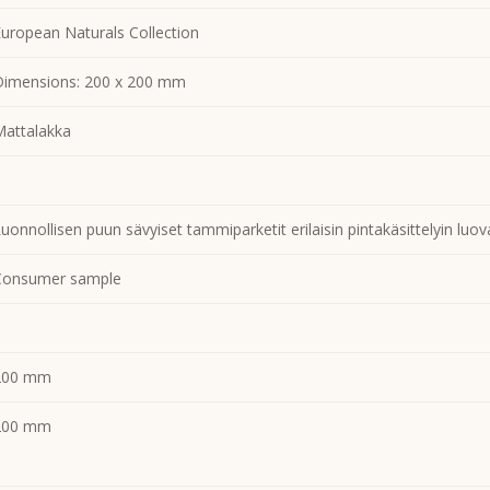
uropean Naturals Collection
Dimensions: 200 x 200 mm
Mattalakka
uonnollisen puun sävyiset tammiparketit erilaisin pintakäsittelyin lu
Consumer sample
200 mm
200 mm