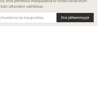
a, että pienessä mallipalassa ei voida tuoda esiin
ttian ulkonäön vaihtelua.
Etsi jälleenmyyjä