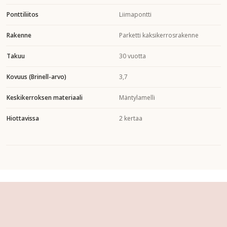
Ponttiliitos
Liimapontti
Rakenne
Parketti kaksikerrosrakenne
Takuu
30 vuotta
Kovuus (Brinell-arvo)
3,7
Keskikerroksen materiaali
Mäntylamelli
Hiottavissa
2 kertaa