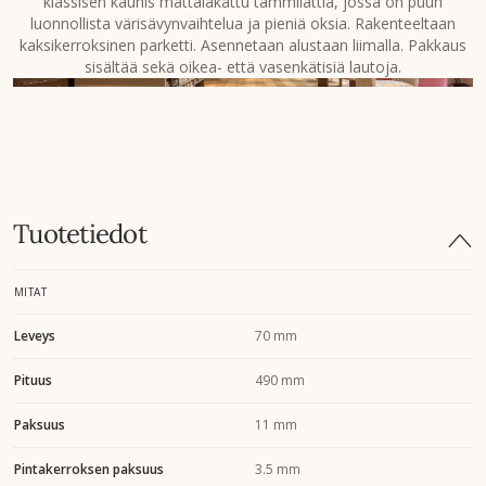
klassisen kaunis mattalakattu tammilattia, jossa on puun
luonnollista värisävynvaihtelua ja pieniä oksia. Rakenteeltaan
kaksikerroksinen parketti. Asennetaan alustaan liimalla. Pakkaus
sisältää sekä oikea- että vasenkätisiä lautoja.
Tuotetiedot
MITAT
Leveys
70 mm
Pituus
490 mm
Paksuus
11 mm
Pintakerroksen paksuus
3.5 mm