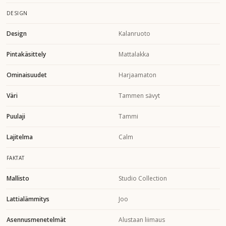
DESIGN
Design
Kalanruoto
Pintakäsittely
Mattalakka
Ominaisuudet
Harjaamaton
Väri
Tammen sävyt
Puulaji
Tammi
Lajitelma
Calm
FAKTAT
Mallisto
Studio Collection
Lattialämmitys
Joo
Asennusmenetelmät
Alustaan liimaus