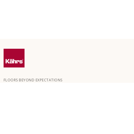
FLOORS BEYOND EXPECTATIONS
Kährs perustettiin vuonna 1857 eteläiseen Ruotsiin vehreiden
metsien keskelle. Menestyksemme salaisuus on intohimomme
luoda kauniita lattioita, joissa yhdistyy käsityötaidon perinteet ja
viimeistelty korkea laatu.
KÄHRS-LATTIAT