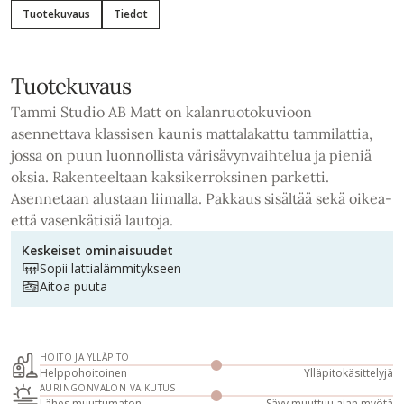
Tuotekuvaus
Tiedot
Tuotekuvaus
Tammi Studio AB Matt on kalanruotokuvioon
asennettava klassisen kaunis mattalakattu tammilattia,
jossa on puun luonnollista värisävynvaihtelua ja pieniä
oksia. Rakenteeltaan kaksikerroksinen parketti.
Asennetaan alustaan liimalla. Pakkaus sisältää sekä oikea-
että vasenkätisiä lautoja.
Keskeiset ominaisuudet
Sopii lattialämmitykseen
Aitoa puuta
HOITO JA YLLÄPITO
Helppohoitoinen
Ylläpitokäsittelyjä
AURINGONVALON VAIKUTUS
Lähes muuttumaton
Sävy muuttuu ajan myötä