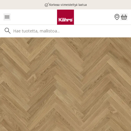
Korkeaa viimeisteltyä laatua