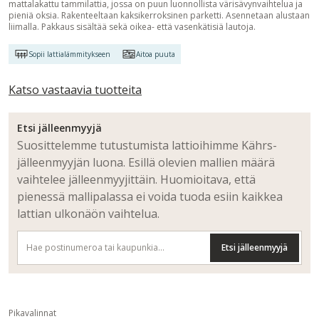
mattalakattu tammilattia, jossa on puun luonnollista värisävynvaihtelua ja
pieniä oksia. Rakenteeltaan kaksikerroksinen parketti. Asennetaan alustaan
liimalla. Pakkaus sisältää sekä oikea- että vasenkätisiä lautoja.
Sopii lattialämmitykseen
Aitoa puuta
Katso vastaavia tuotteita
Etsi jälleenmyyjä
Suosittelemme tutustumista lattioihimme Kährs-
jälleenmyyjän luona. Esillä olevien mallien määrä
vaihtelee jälleenmyyjittäin. Huomioitava, että
pienessä mallipalassa ei voida tuoda esiin kaikkea
lattian ulkonäön vaihtelua.
Etsi jälleenmyyjä
Pikavalinnat