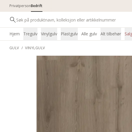
Privatperson
Bedrift
Hjem
Tregulv
Vinylgulv
Plastgulv
Alle gulv
Alt tilbehør
Sal
GULV
/
VINYLGULV