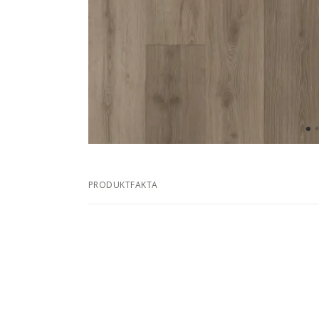
PRODUKTFAKTA
DIMENSJONER
Bredde
2
Lengde
1
Tykkelse
2