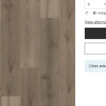
m2/pa
View altern
Det anb