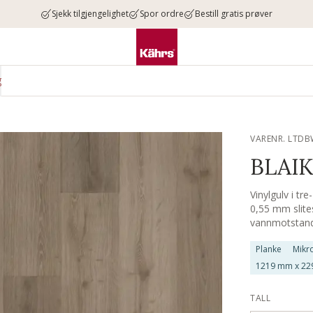
Sjekk tilgjengelighet
Spor ordre
Bestill gratis prøver
g
VARENR. LTDB
BLAIK
Vinylgulv i tr
0,55 mm slite
vannmotstand f
Planke
Mikro
1219 mm x 22
TALL