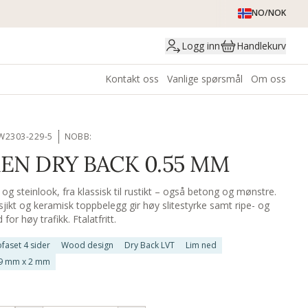
NO/NOK
Logg inn
Handlekurv
Kontakt oss
Vanlige spørsmål
Om oss
W2303-229-5
NOBB:
EN DRY BACK 0.55 MM
e- og steinlook, fra klassisk til rustikt – også betong og mønstre.
sjikt og keramisk toppbelegg gir høy slitestyrke samt ripe- og
or høy trafikk. Ftalatfritt.
faset 4 sider
Wood design
Dry Back LVT
Lim ned
9 mm x 2 mm