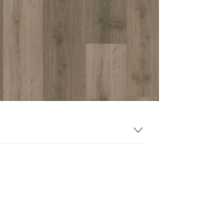
29 mm
219 mm
.5 mm