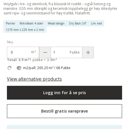
Vinylgulv i tre- og steinlook, fra klassisk til rustikt – også betong og
mønstre. 0,55 mm slitesjikt og keramisk toppbelegg gir høy slitestyrke
samt ripe- og vannmotstand for høy trafikk. Ftalatfritt.
Planke
Mikrofaset 4 sider
Wood design
Dry Back LVT
Lim ned
1219 mm x 229 mm x 2 mm
TALL
m²
Pakke
Total: 3.9 m²
1 pakke = 3.9m²
m2/pall: 265.20 m² / 68 Pakke
View alternative products
Logg inn for å se pris
Bestill gratis vareprøve