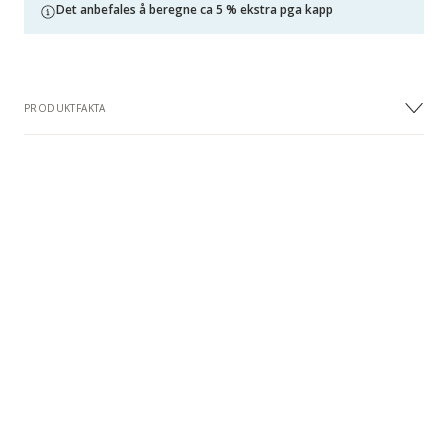
Det anbefales å beregne ca 5 % ekstra pga kapp
PRODUKTFAKTA
DIMENSJONER
Bredde
229 mm
Lengde
1219 mm
Tykkelse
2.5 mm
Tykkelsen på overflatelaget
0.55 mm
DESIGN
Design
Planke
Bearbetning
Mikrofaset 4 sider, Wood design