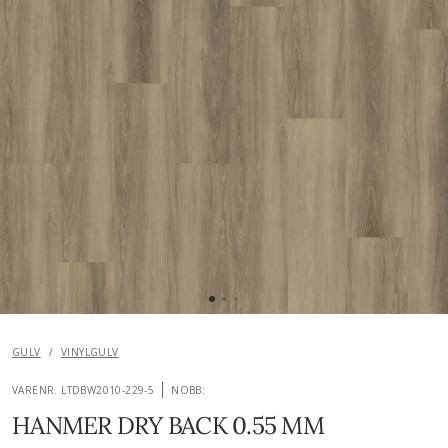
GULV
/
VINYLGULV
VARENR. LTDBW2010-229-5
NOBB:
HANMER DRY BACK 0.55 MM