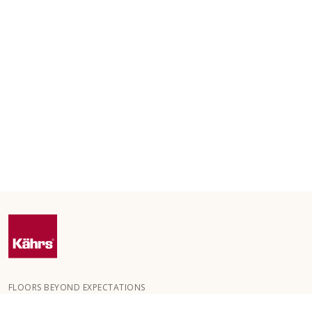
FLOORS BEYOND EXPECTATIONS
Kährs ble grunnlagt i 1857 i de dype skogene i Sør-Sverige.