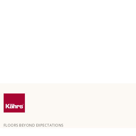
FLOORS BEYOND EXPECTATIONS
Kährs grundades 1857 i de djupa skogarna i Småland. Nyckeln till