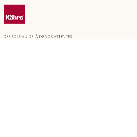
DES SOLS AU-DELÀ DE VOS ATTENTES
Kährs a été fondée en 1857 dans les profondes forêts du sud de
la Suède. La clé de notre succès mondial réside dans notre
passion pour la création de magnifiques sols , reflétée par un
haut niveau de savoir-faire et une attention constante à la
qualité.
NOS SOLS
SOLS PAR PIÈCE
SERVICE CLIENT