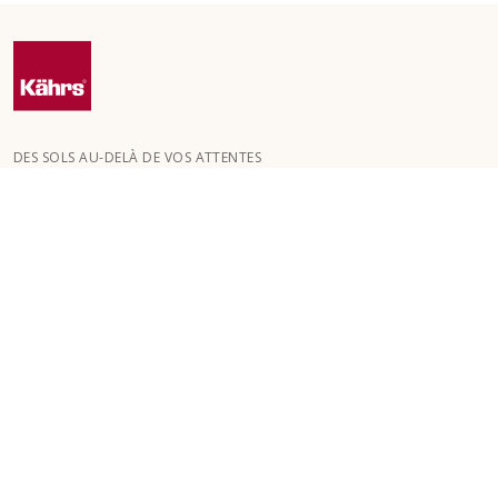
DES SOLS AU-DELÀ DE VOS ATTENTES
Kährs a été fondée en 1857 dans les profondes forêts du sud de
la Suède. La clé de notre succès mondial réside dans notre
passion pour la création de magnifiques sols , reflétée par un
haut niveau de savoir-faire et une attention constante à la
qualité.
NOS SOLS
GUIDES
SERVICE CLIENT