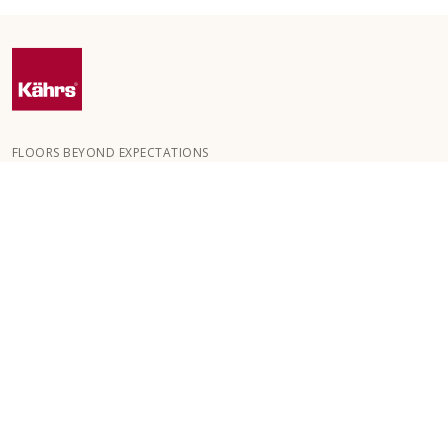
FLOORS BEYOND EXPECTATIONS
Kährs ble grunnlagt i 1857 i de dype skogene i Sør-Sverige.
Nøkkelen til vår globale suksess er vår lidenskap for å skape
vakre gulv, noe som gjenspeiles i høy håndverkskvalitet og
konstant fokus på kvalitet.
VÅRE GULV
GOLV FOR ROM
KUNDESERVICE