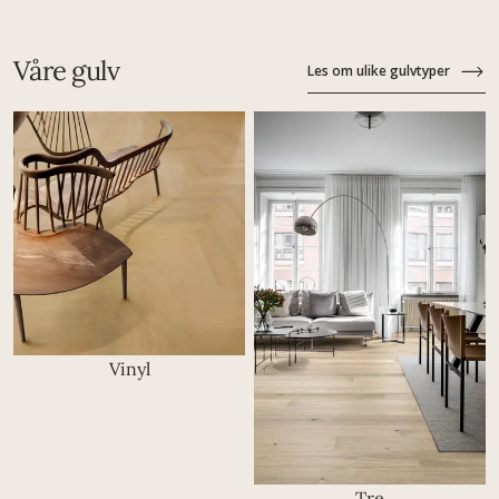
Våre gulv
Les om ulike gulvtyper
Vinyl
Tre