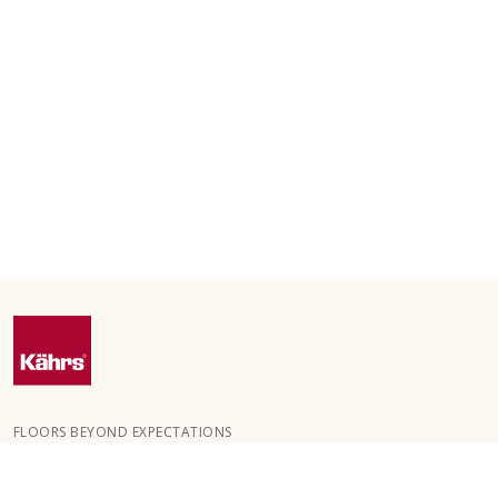
FLOORS BEYOND EXPECTATIONS
Kährs ble grunnlagt i 1857 i de dype skogene i Sør-Sverige.
Nøkkelen til vår globale suksess er vår lidenskap for å skape