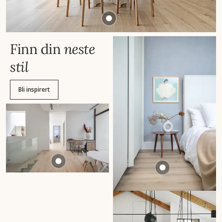
Finn din
neste
stil
Bli inspirert