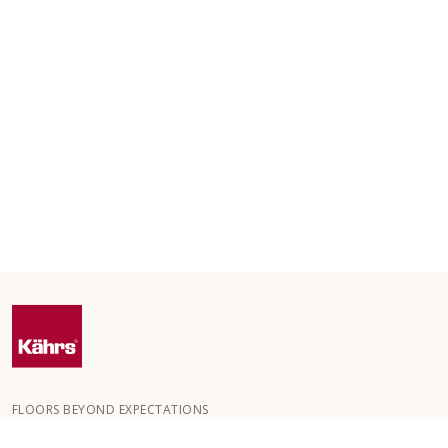
FLOORS BEYOND EXPECTATIONS
Kährs ble grunnlagt i 1857 i de dype skogene i Sør-Sverige.