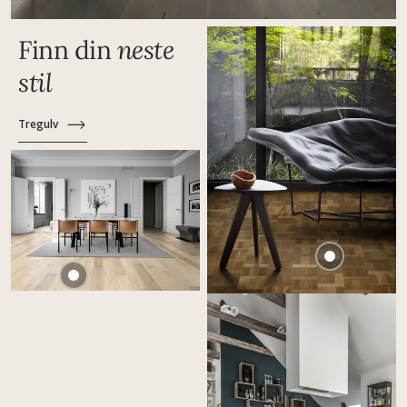
Finn din
neste
stil
Tregulv