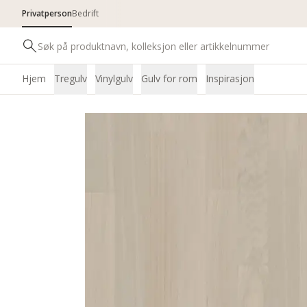
Privatperson
Bedrift
Hjem
Tregulv
Vinylgulv
Gulv for rom
Inspirasjon