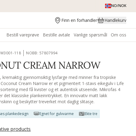
NO/NOK
Finn en forhandler
Handlekurv
Bestill vareprøve
Bestille avtale
Vanlige spørsmål
Om oss
RW3001-118
NOBB: 57807994
NUT CREAM NARROW
, kremaktig gjennomsiktig lysfarge med minner fra tropiske
 Coconut Cream Narrow er et pigmentert 1-stavs eikegulv i Life
 sortering med få kvister og et autentisk utseende. Mikrofas 4
er det klassiske plankeinntrykket. En innovativ matt lakk
nskinn og beskytter treverket mot daglig slitasje.
ses plankedesign
Egnet for gulvvarme
Ekte tre
ative products