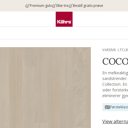
Premium gulv
Ekte tre
Bestill gratis prøve
VARENR. LTCL
COCO
En melkeaktig
sandstrender.
Collection. En
sider forsterk
eliminerer gje
Førsteklas
View altern