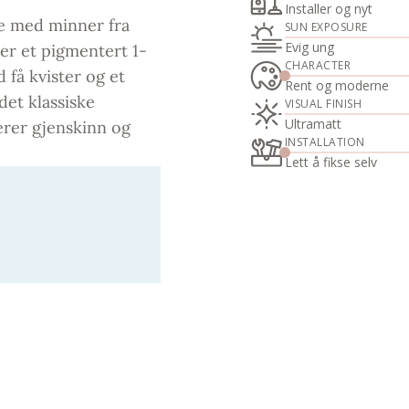
Installer og nyt
ge med minner fra
SUN EXPOSURE
Evig ung
r et pigmentert 1-
CHARACTER
 få kvister og et
Rent og moderne
det klassiske
VISUAL FINISH
Ultramatt
erer gjenskinn og
INSTALLATION
Lett å fikse selv