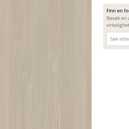
Finn en f
Besøk en a
virkelighe