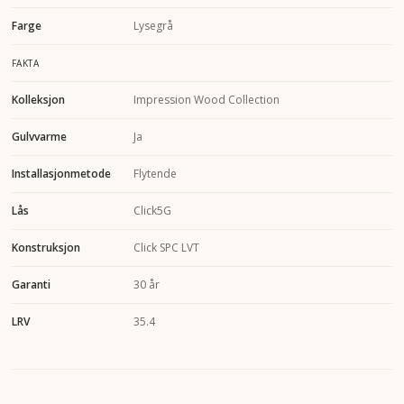
Farge
Lysegrå
FAKTA
Kolleksjon
Impression Wood Collection
Gulvvarme
Ja
Installasjonmetode
Flytende
Lås
Click5G
Konstruksjon
Click SPC LVT
Garanti
30 år
LRV
35.4