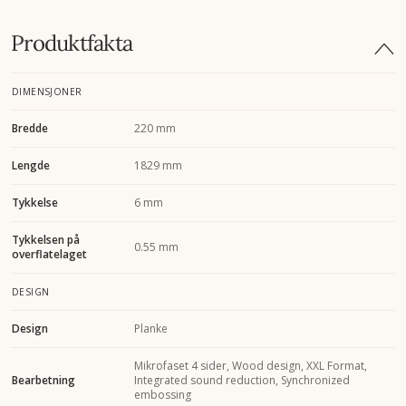
Produktfakta
DIMENSJONER
Bredde
220 mm
Lengde
1829 mm
Tykkelse
6 mm
Tykkelsen på
0.55 mm
overflatelaget
DESIGN
Design
Planke
Mikrofaset 4 sider, Wood design, XXL Format,
Bearbetning
Integrated sound reduction, Synchronized
embossing