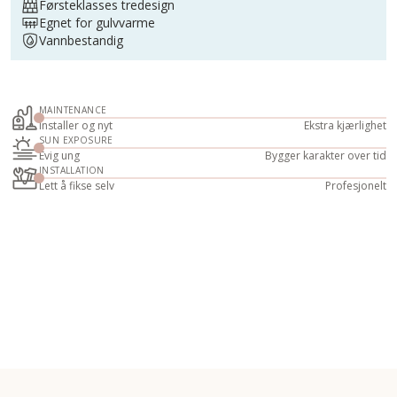
Førsteklasses tredesign
Egnet for gulvvarme
Vannbestandig
MAINTENANCE
Installer og nyt
Ekstra kjærlighet
SUN EXPOSURE
Evig ung
Bygger karakter over tid
INSTALLATION
Lett å fikse selv
Profesjonelt