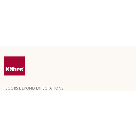
FLOORS BEYOND EXPECTATIONS
Kährs ble grunnlagt i 1857 i de dype skogene i Sør-Sverige.
Nøkkelen til vår globale suksess er vår lidenskap for å skape
vakre gulv, noe som gjenspeiles i høy håndverkskvalitet og
konstant fokus på kvalitet.
VÅRE GULV