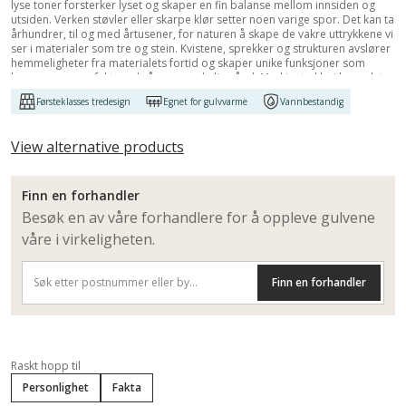
lyse toner forsterker lyset og skaper en fin balanse mellom innsiden og
utsiden. Verken støvler eller skarpe klør setter noen varige spor. Det kan ta
århundrer, til og med årtusener, for naturen å skape de vakre uttrykkene vi
ser i materialer som tre og stein. Kvistene, sprekker og strukturen avslører
hemmeligheter fra materialets fortid og skaper unike funksjoner som
harmonerer perfekt med vår menneskelige ånd. Med inntrykk vi har valgt
en samling med vakre, naturlige tre- og steinkonstruksjoner nøye og
Førsteklasses tredesign
Egnet for gulvvarme
Vannbestandig
gjenskapt dem med nøye oppmerksomhet til hver eneste detalj. Fra varm,
innbydende eik til elegant, tidløs granitt. For inntrykk som varer livet ut."
View alternative products
Finn en forhandler
Besøk en av våre forhandlere for å oppleve gulvene
våre i virkeligheten.
Finn en forhandler
Raskt hopp til
Personlighet
Fakta