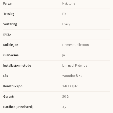
Farge
Hvit tone
Treslag
Eik
Sortering
Lively
FAKTA
Kolleksjon
Element Collection
Gulvvarme
Ja
Installasjonmetode
Lim ned, Flytende
Lås
Woodloc® 5S
Konstruksjon
3-lags gulv
Garanti
30 år
Hardhet (Brinellverdi)
3,7