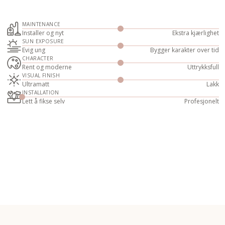
MAINTENANCE
Installer og nyt
Ekstra kjærlighet
SUN EXPOSURE
Evig ung
Bygger karakter over tid
CHARACTER
Rent og moderne
Uttrykksfull
VISUAL FINISH
Ultramatt
Lakk
INSTALLATION
Lett å fikse selv
Profesjonelt