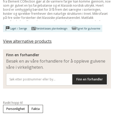
fra Element COllection gjør at de varmere farger kan komme gjennom, noe
som gir gulvet en lys fargebalanse og et klassisk nordisk uttrykk. Hvert
bord er omhyggelig børstet for å få frem det særegne i sorteringen,
kvister og sprekker fremhever den naturlige strukturen i treet. Mikrofaset
på fire sider forsterker det klassiske plankeutseendet. Mattlakk
overflatebehandlingen begrenser skinn og beskytter treet mot daglig
slitasje.
Laget i Sverige
Førsteklasses plankedesign
Egnet for gulvvarme
View alternative products
Finn en forhandler
Besøk en av våre forhandlere for å oppleve gulvene
våre i virkeligheten.
Finn en forhandler
Raskt hopp til
Personlighet
Fakta