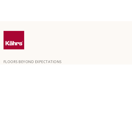
FLOORS BEYOND EXPECTATIONS
Kährs ble grunnlagt i 1857 i de dype skogene i Sør-Sverige.
Nøkkelen til vår globale suksess er vår lidenskap for å skape
vakre gulv, noe som gjenspeiles i høy håndverkskvalitet og
konstant fokus på kvalitet.
VÅRE GULV
GOLV FOR ROM