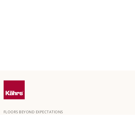
FLOORS BEYOND EXPECTATIONS
Kährs ble grunnlagt i 1857 i de dype skogene i Sør-Sverige.
Nøkkelen til vår globale suksess er vår lidenskap for å skape
vakre gulv, noe som gjenspeiles i høy håndverkskvalitet og