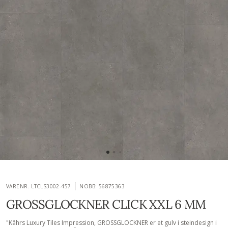
VARENR. LTCLS3002-457
NOBB: 56875363
GROSSGLOCKNER CLICK XXL 6 MM
"Kährs Luxury Tiles Impression, GROSSGLOCKNER er et gulv i steindesign i