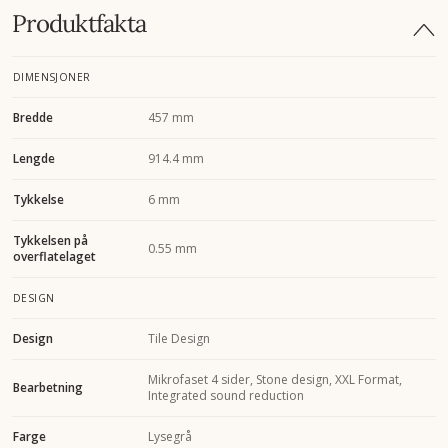
Produktfakta
DIMENSJONER
Bredde
457 mm
Lengde
914.4 mm
Tykkelse
6 mm
Tykkelsen på
0.55 mm
overflatelaget
DESIGN
Design
Tile Design
Mikrofaset 4 sider, Stone design, XXL Format,
Bearbetning
Integrated sound reduction
Farge
Lysegrå