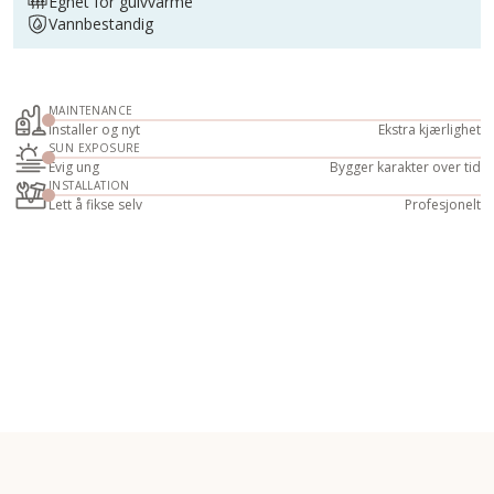
Egnet for gulvvarme
Vannbestandig
MAINTENANCE
Installer og nyt
Ekstra kjærlighet
SUN EXPOSURE
Evig ung
Bygger karakter over tid
INSTALLATION
Lett å fikse selv
Profesjonelt