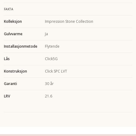
FAKTA
Kolleksjon
Impression Stone Collection
Gulvvarme
Ja
Installasjonmetode
Flytende
Lås
Click5G
Konstruksjon
Click SPC LVT
Garanti
30 år
LRV
21.6