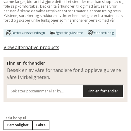
varme farger, bidrar til å gjøre dette til et sted der man kan slappe av og
føle seg komfortabel. Det kan ta århundrer, til og med årtusener, for
naturen å skape de vakre uttrykkene vi ser i materialer som tre og stein.
Kvistene, sprekker og strukturen avslører hemmeligheter fra materialets
fortid og skaper unike funksjoner som harmonerer perfekt med vår
menneskelige ånd. Med inntrykk vi har valgt en samling med vakre,
naturlige tre- og steinkonstruksjoner nøye og gjenskapt dem med nøye
Førsteklasses steindesign
Egnet for gulvvarme
Vannbestandig
oppmerksomhet til hver eneste detalj. Fra varm, innbydende eik til elegant,
tidløs granitt. For inntrykk som varer livet ut."
View alternative products
Finn en forhandler
Besøk en av våre forhandlere for å oppleve gulvene
våre i virkeligheten.
Finn en forhandler
Raskt hopp til
Personlighet
Fakta