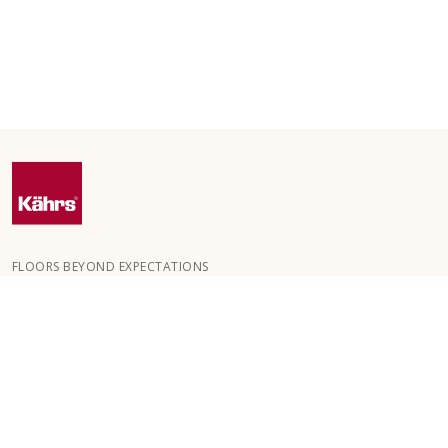
FLOORS BEYOND EXPECTATIONS
Kährs ble grunnlagt i 1857 i de dype skogene i Sør-Sverige.
Nøkkelen til vår globale suksess er vår lidenskap for å skape
vakre gulv, noe som gjenspeiles i høy håndverkskvalitet og
konstant fokus på kvalitet.
VÅRE GULV