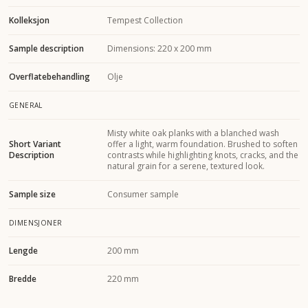
Kolleksjon
Tempest Collection
Sample description
Dimensions: 220 x 200 mm
Overflatebehandling
Olje
GENERAL
Misty white oak planks with a blanched wash
Short Variant
offer a light, warm foundation. Brushed to soften
Description
contrasts while highlighting knots, cracks, and the
natural grain for a serene, textured look.
Sample size
Consumer sample
DIMENSJONER
Lengde
200 mm
Bredde
220 mm