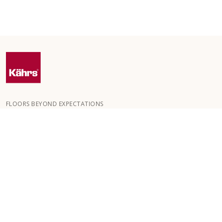
FLOORS BEYOND EXPECTATIONS
Kährs ble grunnlagt i 1857 i de dype skogene i Sør-Sverige.
Nøkkelen til vår globale suksess er vår lidenskap for å skape
vakre gulv, noe som gjenspeiles i høy håndverkskvalitet og
konstant fokus på kvalitet.
VÅRE GULV
GOLV FOR ROM