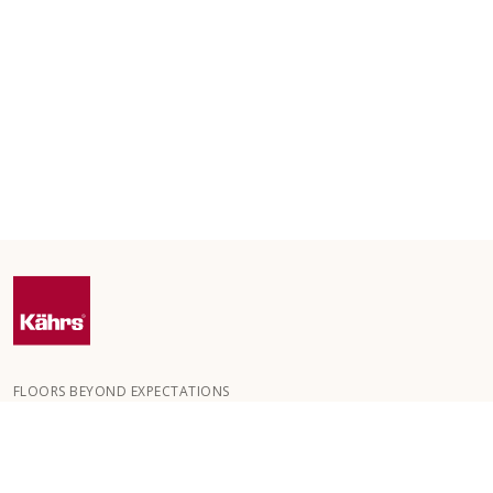
FLOORS BEYOND EXPECTATIONS
Kährs ble grunnlagt i 1857 i de dype skogene i Sør-Sverige.
Nøkkelen til vår globale suksess er vår lidenskap for å skape
vakre gulv, noe som gjenspeiles i høy håndverkskvalitet og
konstant fokus på kvalitet.