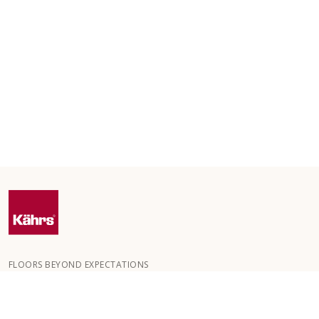
FLOORS BEYOND EXPECTATIONS
Kährs ble grunnlagt i 1857 i de dype skogene i Sør-Sverige.
Nøkkelen til vår globale suksess er vår lidenskap for å skape
vakre gulv, noe som gjenspeiles i høy håndverkskvalitet og