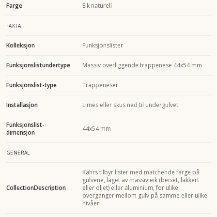
Farge
Eik naturell
FAKTA
Kolleksjon
Funksjonslister
Funksjonslistundertype
Massiv overliggende trappenese 44x54 mm
Funksjonslist-type
Trappeneser
Installasjon
Limes eller skus ned til undergulvet.
Funksjonslist-
44x54 mm
dimensjon
GENERAL
Kährs tilbyr lister med matchende farge på
gulvene, laget av massiv eik (beiset, lakkert
CollectionDescription
eller oljet) eller aluminium, for ulike
overganger mellom gulv på samme eller ulike
nivåer.