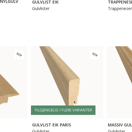
INYLGULV
GULVLIST EIK
TRAPPENESE
Gulvlister
Trappeneser
TILGJENGELIG I FLERE VARIANTER
GULVLIST EIK PARIS
MASSIV GUL
Gulvlister
Gulvlister