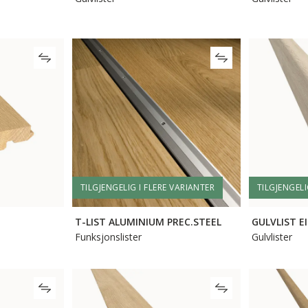
TILGJENGELIG I FLERE VARIANTER
TILGJENGELI
T-LIST ALUMINIUM PREC.STEEL
GULVLIST E
Funksjonslister
Gulvlister