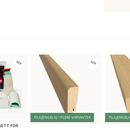
TILGJENGELIG I FLERE VARIANTER
TILGJENGELI
SETT FOR