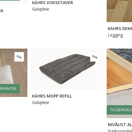
KÄHRS VOKSSTAVER
Gulvpleie
JA
KÄHRS DEK
Legging
VARIANTER
KÄHRS MOPP REFILL
Gulvpleie
TILGJENGELI
NIVÅLIST A
Funksjonslis