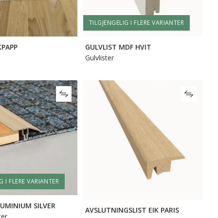
TILGJENGELIG I FLERE VARIANTER
KPAPP
GULVLIST MDF HVIT
Gulvlister
G I FLERE VARIANTER
LUMINIUM SILVER
AVSLUTNINGSLIST EIK PARIS
ter