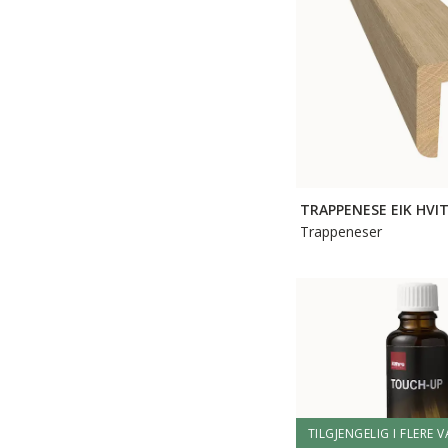
TRAPPENESE EIK HVI
Trappeneser
TILGJENGELIG I FLERE 