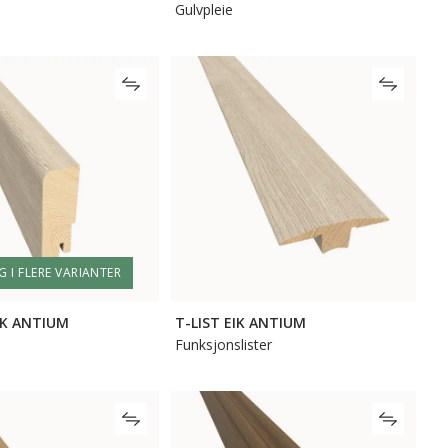
Gulvpleie
G I FLERE VARIANTER
IK ANTIUM
T-LIST EIK ANTIUM
Funksjonslister