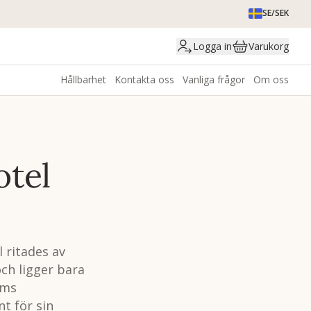
SE/SEK
Logga in
Varukorg
Hållbarhet
Kontakta oss
Vanliga frågor
Om oss
otel
 ritades av
ch ligger bara
lms
nt för sin