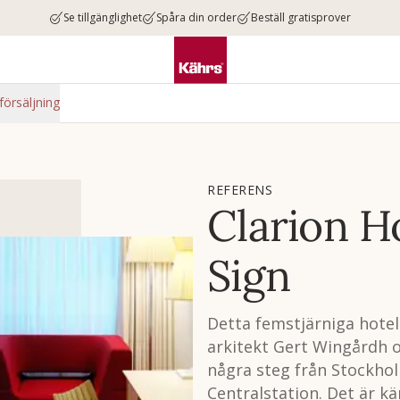
Se tillgänglighet
Spåra din order
Beställ gratisprover
försäljning
REFERENS
Clarion H
Sign
Detta femstjärniga hotell
arkitekt Gert Wingårdh o
några steg från Stockho
Centralstation. Det är kä