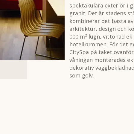
spektakulära exteriör i g
granit. Det är stadens st
kombinerar det bästa av
arkitektur, design och k
000 m² lugn, vittonad ek 
hotellrummen. För det e
CitySpa på taket ovanfö
våningen monterades e
dekorativ väggbeklädna
som golv.