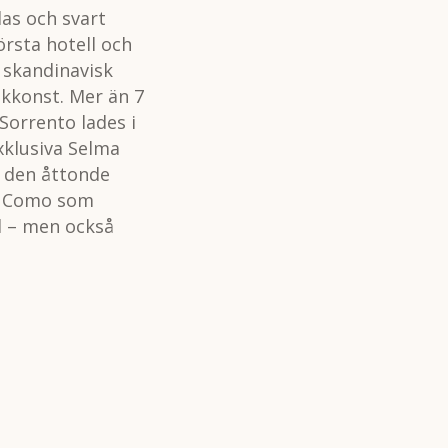
las och svart
örsta hotell och
 skandinavisk
okkonst. Mer än 7
Sorrento lades i
xklusiva Selma
r den åttonde
k Como som
d – men också