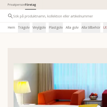
Privatperson
Företag
Hem
Trägolv
Vinylgolv
Plastgolv
Alla golv
Alla tillbehör
Ut