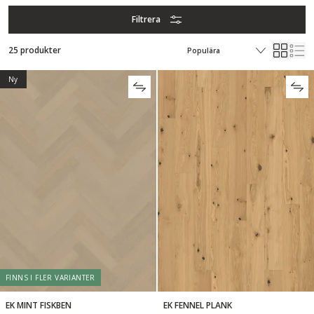
Filtrera
25 produkter
Ny
FINNS I FLER VARIANTER
EK MINT FISKBEN
EK FENNEL PLANK