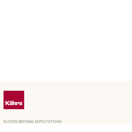
FLOORS BEYOND EXPECTATIONS
Kährs grundades 1857 i de djupa skogarna i Småland. Nyckeln till