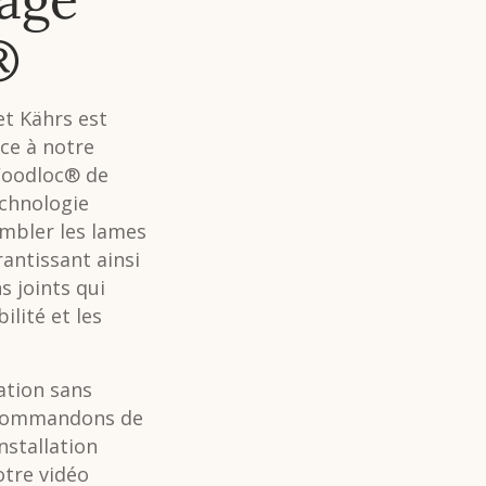
®
et Kährs est
âce à notre
Woodloc® de
echnologie
mbler les lames
rantissant ainsi
s joints qui
ilité et les
ation sans
ecommandons de
nstallation
otre vidéo