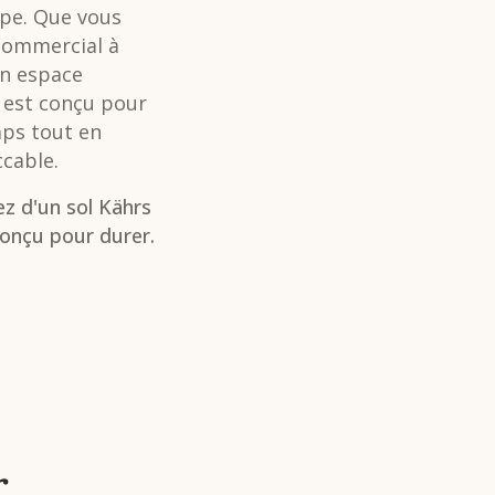
ape. Que vous
 commercial à
un espace
 est conçu pour
mps tout en
ccable.
ez d'un sol Kährs
onçu pour durer.
r