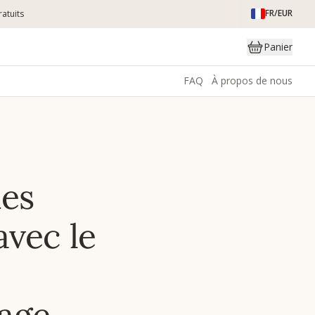
FR/EUR
atuits
Panier
FAQ
À propos de nous
des
avec le
age