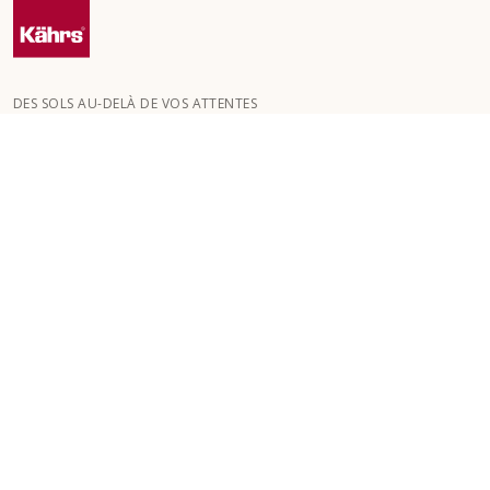
DES SOLS AU-DELÀ DE VOS ATTENTES
Kährs a été fondée en 1857 dans les profondes forêts du sud de
la Suède. La clé de notre succès mondial réside dans notre
passion pour la création de magnifiques sols , reflétée par un
haut niveau de savoir-faire et une attention constante à la
qualité.
NOS SOLS
SOLS PAR PIÈCE
SERVICE CLIENT