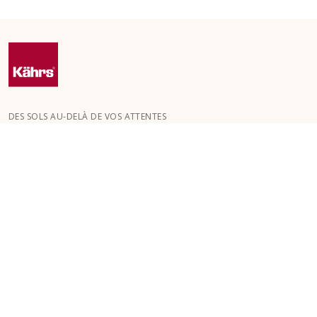
DES SOLS AU-DELÀ DE VOS ATTENTES
Kährs a été fondée en 1857 dans les profondes forêts du sud de
la Suède. La clé de notre succès mondial réside dans notre
passion pour la création de magnifiques sols , reflétée par un
haut niveau de savoir-faire et une attention constante à la
qualité.
NOS SOLS
SOLS PAR PIÈCE
SERVICE CLIENT