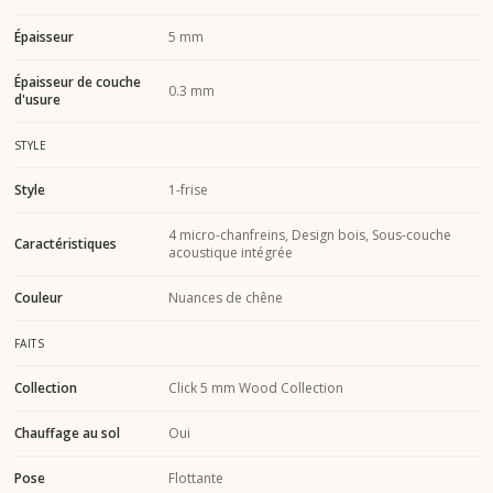
Épaisseur
5 mm
Épaisseur de couche
0.3 mm
d'usure
STYLE
Style
1-frise
4 micro-chanfreins, Design bois, Sous-couche
Caractéristiques
acoustique intégrée
Couleur
Nuances de chêne
FAITS
Collection
Click 5 mm Wood Collection
Chauffage au sol
Oui
Pose
Flottante