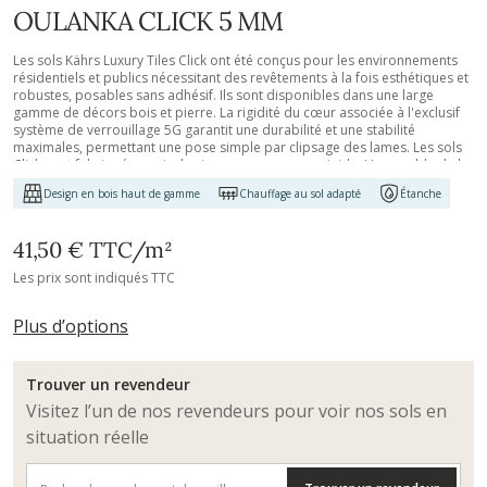
OULANKA CLICK 5 MM
Les sols Kährs Luxury Tiles Click ont été conçus pour les environnements
résidentiels et publics nécessitant des revêtements à la fois esthétiques et
robustes, posables sans adhésif. Ils sont disponibles dans une large
gamme de décors bois et pierre. La rigidité du cœur associée à l'exclusif
système de verrouillage 5G garantit une durabilité et une stabilité
maximales, permettant une pose simple par clipsage des lames. Les sols
Click sont fabriqués en vinyle vierge avec un cœur rigide. L'ensemble de la
collection est doté d'un sous-couche acoustique en IXPE, assurant une
Design en bois haut de gamme
Chauffage au sol adapté
Étanche
réduction efficace des bruits d'impact. La surface bénéficie d'un
revêtement céramique haute résistance, protégeant contre l'usure, les
rayures et l'eau. Ces sols peuvent être posés directement sur un
41,50 €
TTC
/m²
revêtement existant, ce qui les rend particulièrement adaptés aux projets
de rénovation ou lorsque vous souhaitez conserver le sol d'origine.
Les prix sont indiqués TTC
Comme l'ensemble de notre gamme Luxury Tiles, ils sont exempts de
phtalates.
Plus d’options
Trouver un revendeur
Visitez l’un de nos revendeurs pour voir nos sols en
situation réelle