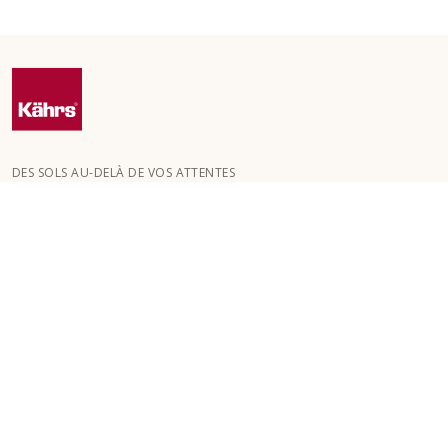
DES SOLS AU-DELÀ DE VOS ATTENTES
Kährs a été fondée en 1857 dans les profondes forêts du sud de
la Suède. La clé de notre succès mondial réside dans notre
passion pour la création de magnifiques sols , reflétée par un
haut niveau de savoir-faire et une attention constante à la
qualité.
NOS SOLS
SOLS PAR PIÈCE