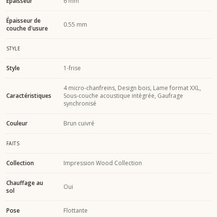
Épaisseur
6 mm
Épaisseur de
0.55 mm
couche d'usure
STYLE
Style
1-frise
4 micro-chanfreins, Design bois, Lame format XXL,
Caractéristiques
Sous-couche acoustique intégrée, Gaufrage
synchronisé
Couleur
Brun cuivré
FAITS
Collection
Impression Wood Collection
Chauffage au
Oui
sol
Pose
Flottante