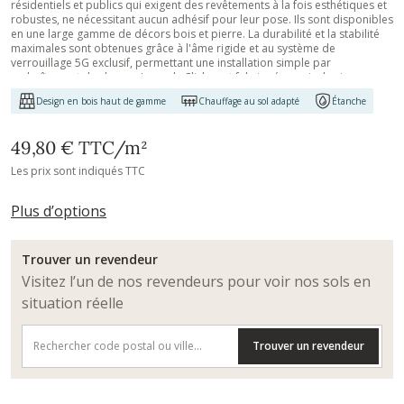
résidentiels et publics qui exigent des revêtements à la fois esthétiques et
robustes, ne nécessitant aucun adhésif pour leur pose. Ils sont disponibles
en une large gamme de décors bois et pierre. La durabilité et la stabilité
maximales sont obtenues grâce à l'âme rigide et au système de
verrouillage 5G exclusif, permettant une installation simple par
emboîtement des lames. Les sols Click sont fabriqués en vinyle vierge avec
une âme rigide. Tous les sols de la collection sont dotés d'un sous-couche
Design en bois haut de gamme
Chauffage au sol adapté
Étanche
réductrice de bruit en IXPE, assurant un contrôle efficace des nuisances
sonores. La surface bénéficie d'un revêtement céramique renforcé,
résistant à l'usure, aux rayures et à l'eau. Ils peuvent être posés sur un sol
49,80 €
TTC
/m²
existant, ce qui fait des sols Click une solution idéale pour les projets de
rénovation ou lorsque vous souhaitez conserver le revêtement en place.
Les prix sont indiqués TTC
Comme tous nos autres sols Luxury Tiles, ils sont exempts de phtalates.
Plus d’options
Trouver un revendeur
Visitez l’un de nos revendeurs pour voir nos sols en
situation réelle
Trouver un revendeur