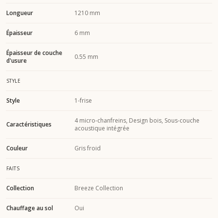
Longueur
1210 mm
Épaisseur
6 mm
Épaisseur de couche
0.55 mm
d'usure
STYLE
Style
1-frise
4 micro-chanfreins, Design bois, Sous-couche
Caractéristiques
acoustique intégrée
Couleur
Gris froid
FAITS
Collection
Breeze Collection
Chauffage au sol
Oui