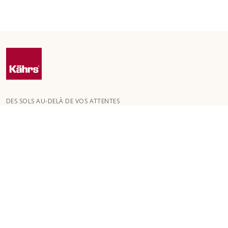
DES SOLS AU-DELÀ DE VOS ATTENTES
Kährs a été fondée en 1857 dans les profondes forêts du sud de
la Suède. La clé de notre succès mondial réside dans notre
passion pour la création de magnifiques sols , reflétée par un
haut niveau de savoir-faire et une attention constante à la
qualité.
NOS SOLS
SOLS PAR PIÈCE