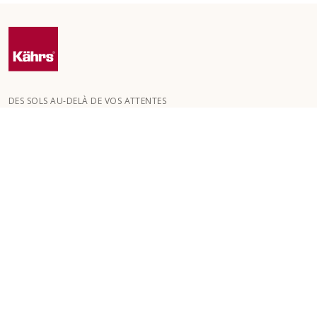
DES SOLS AU-DELÀ DE VOS ATTENTES
Kährs a été fondée en 1857 dans les profondes forêts du sud de
la Suède. La clé de notre succès mondial réside dans notre
passion pour la création de magnifiques sols , reflétée par un
haut niveau de savoir-faire et une attention constante à la
qualité.
NOS SOLS
SOLS PAR PIÈCE
SERVICE CLIENT