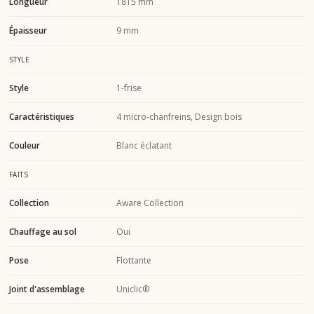
Longueur
1815 mm
Épaisseur
9 mm
STYLE
Style
1-frise
Caractéristiques
4 micro-chanfreins, Design bois
Couleur
Blanc éclatant
FAITS
Collection
Aware Collection
Chauffage au sol
Oui
Pose
Flottante
Joint d'assemblage
Uniclic®