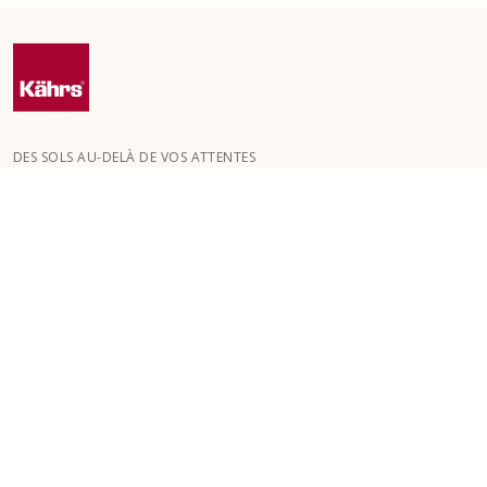
DES SOLS AU-DELÀ DE VOS ATTENTES
Kährs a été fondée en 1857 dans les profondes forêts du sud de
la Suède. La clé de notre succès mondial réside dans notre
passion pour la création de magnifiques sols , reflétée par un
haut niveau de savoir-faire et une attention constante à la
qualité.
NOS SOLS
SOLS PAR PIÈCE
SERVICE CLIENT