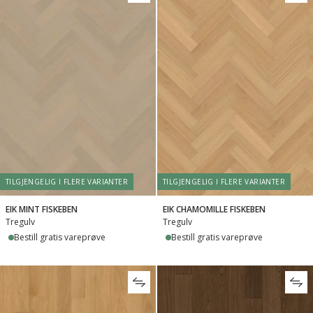
TILGJENGELIG I FLERE VARIANTER
TILGJENGELIG I FLERE VARIANTER
EIK MINT FISKEBEN
EIK CHAMOMILLE FISKEBEN
Tregulv
Tregulv
Bestill gratis vareprøve
Bestill gratis vareprøve