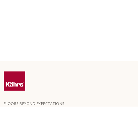
FLOORS BEYOND EXPECTATIONS
Kährs ble grunnlagt i 1857 i de dype skogene i Sør-Sverige.
Nøkkelen til vår globale suksess er vår lidenskap for å skape
vakre gulv, noe som gjenspeiles i høy håndverkskvalitet og
konstant fokus på kvalitet.