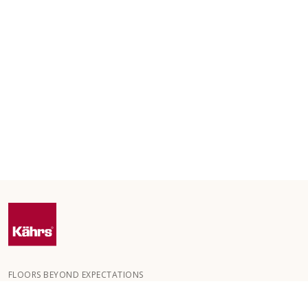
FLOORS BEYOND EXPECTATIONS
Kährs wurde 1857 in den tiefen Wäldern Südschwedens