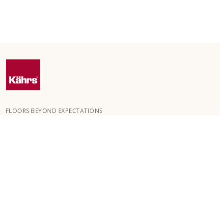
FLOORS BEYOND EXPECTATIONS
Kährs wurde 1857 in den tiefen Wäldern Südschwedens
gegründet. Der Schlüssel zu unserem weltweiten Erfolg ist unsere
große Leidenschaft für die Herstellung schöner Böden, die sich in
einem hohen Maß an Handwerkskunst und einem ständigen
Fokus auf Qualität widerspiegelt.
UNSERE BODENBELÄGE