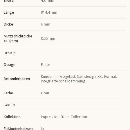
Breite
457 mm
Länge
914.4 mm
Dicke
6 mm
Nutzschichtdicke
0.55 mm
ca. (mm)
DESIGN
Design
Fliese
Rundum mikrogefast, Steindesign, XXL Format,
Besonderheiten
Integrierte Schalldämmung
Farbe
Grau
FAKTEN
Kollektion
Impression Stone Collection
Fußbodenheizung
Ja