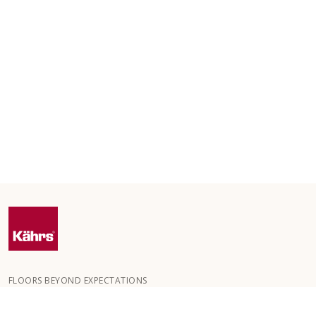
FLOORS BEYOND EXPECTATIONS
Kährs wurde 1857 in den tiefen Wäldern Südschwedens