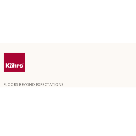
FLOORS BEYOND EXPECTATIONS
Kährs wurde 1857 in den tiefen Wäldern Südschwedens
gegründet. Der Schlüssel zu unserem weltweiten Erfolg ist unsere
große Leidenschaft für die Herstellung schöner Böden, die sich in
einem hohen Maß an Handwerkskunst und einem ständigen
Fokus auf Qualität widerspiegelt.