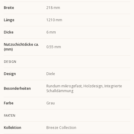
Breite
218 mm
Länge
1210 mm
Dicke
6 mm
Nutzschichtdicke ca.
0.55 mm
(mm)
DESIGN
Design
Diele
Rundum mikrogefast, Holzdesign, Integrierte
Besonderheiten
Schalldämmung
Farbe
Grau
FAKTEN
Kollektion
Breeze Collection