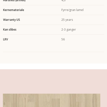
Hårdhed (Brinell)
4,0
Kernemateriale
Fyrre/gran lamel
Warranty US
25 years
Kan slibes
2-3 ganger
LRV
56