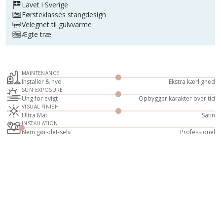
Lavet i Sverige
Førsteklasses stangdesign
Velegnet til gulvvarme
Ægte træ
MAINTENANCE
Installer & nyd
Ekstra kærlighed
SUN EXPOSURE
Ung for evigt
Opbygger karakter over tid
VISUAL FINISH
Ultra Mat
Satin
INSTALLATION
Nem gør-det-selv
Professionel