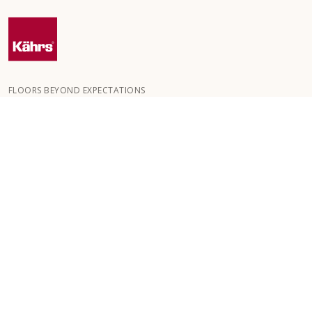
FLOORS BEYOND EXPECTATIONS
Kährs blev grundlagt i 1857 i de dybe skove i det sydlige Sverige.
Nøglen til vores globale succes er vores passion for at skabe
smukke gulve, hvilket afspejles i et højt håndværksniveau og
konstant fokus på kvalitet.
VORES GULVE
GULVE EFTER RUM
KUNDESERVICE