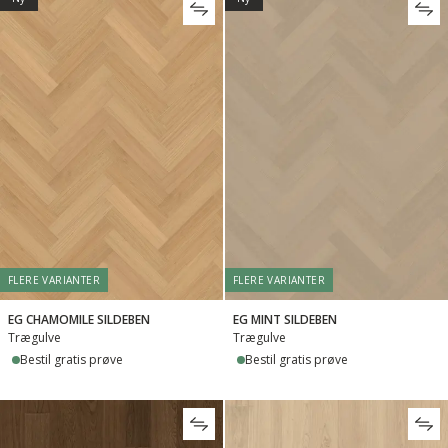
FLERE VARIANTER
FLERE VARIANTER
EG CHAMOMILE SILDEBEN
EG MINT SILDEBEN
Trægulve
Trægulve
Bestil gratis prøve
Bestil gratis prøve