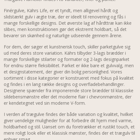
Finérgulve, Kährs Life, er et tyndt, men alligevel hårdt og
slidstærkt gulv i ægte træ, der er ideelt til renovering og fås i
mange forskellige designs. Det øverste lag af hårdttræ kan ikke
slibes, men konstruktionen gør det ekstremt holdbart, så det
bevarer sin skønhed og naturlige udseende gennem årene.
For dem, der søger et kunstnerisk touch, skiller parketgulve sig
ud med deres store variation. Kährs tilbyder 3-lags brædder i
mange forskellige stilarter og formater og 2-lags designparket
for endnu større fleksibilitet. Parket er ikke bare et gulvvalg, men
et designstatement, der giver din bolig personlighed. Vores
sortiment i disse kategorier er konstrueret med fokus på kvalitet
og findes i en lang række designs og overfladebehandlinger.
Designene spænder fra imponerende store brædder til klassiske
sildebensmønstre eller det moderne flair i chevronmønstre, der
er kendetegnet ved sin moderne V-form.
I verden af trægulve findes der både variation og kvalitet, hvilket
giver uendelige muligheder for at forbedre dit hjem med varme,
holdbarhed og stil. Uanset om du foretrækker et rustikt touch, et
mere roligt look eller et klassisk mønster, findes der et trægulv til
enhver smag.