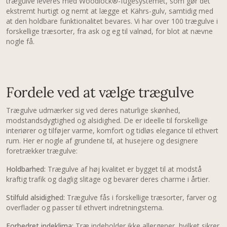
trægulve leveres med Woodlock®-fugesystemet, som gør det
ekstremt hurtigt og nemt at lægge et Kährs-gulv, samtidig med
at den holdbare funktionalitet bevares. Vi har over 100 trægulve i
forskellige træsorter, fra ask og eg til valnød, for blot at nævne
nogle få.
Fordele ved at vælge trægulve
Trægulve udmærker sig ved deres naturlige skønhed,
modstandsdygtighed og alsidighed. De er ideelle til forskellige
interiører og tilføjer varme, komfort og tidløs elegance til ethvert
rum. Her er nogle af grundene til, at husejere og designere
foretrækker trægulve:
Holdbarhed:
Trægulve af høj kvalitet er bygget til at modstå
kraftig trafik og daglig slitage og bevarer deres charme i årtier.
Stilfuld alsidighed:
Trægulve fås i forskellige træsorter, farver og
overflader og passer til ethvert indretningstema.
Forbedret indeklima:
Træ indeholder ikke allergener, hvilket sikrer