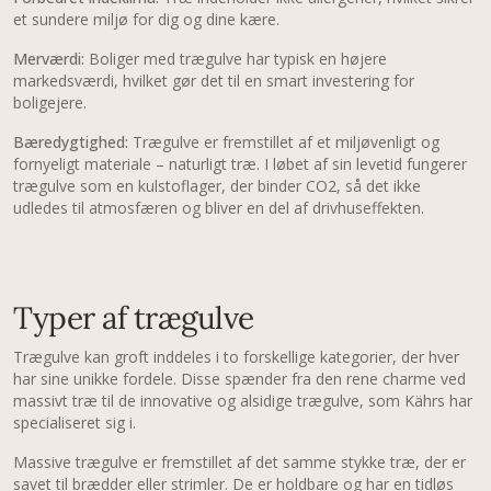
et sundere miljø for dig og dine kære.
Merværdi:
Boliger med trægulve har typisk en højere
markedsværdi, hvilket gør det til en smart investering for
boligejere.
Bæredygtighed:
Trægulve er fremstillet af et miljøvenligt og
fornyeligt materiale – naturligt træ. I løbet af sin levetid fungerer
trægulve som en kulstoflager, der binder CO2, så det ikke
udledes til atmosfæren og bliver en del af drivhuseffekten.
Typer af trægulve
Trægulve kan groft inddeles i to forskellige kategorier, der hver
har sine unikke fordele. Disse spænder fra den rene charme ved
massivt træ til de innovative og alsidige trægulve, som Kährs har
specialiseret sig i.
Massive trægulve er fremstillet af det samme stykke træ, der er
savet til brædder eller strimler. De er holdbare og har en tidløs