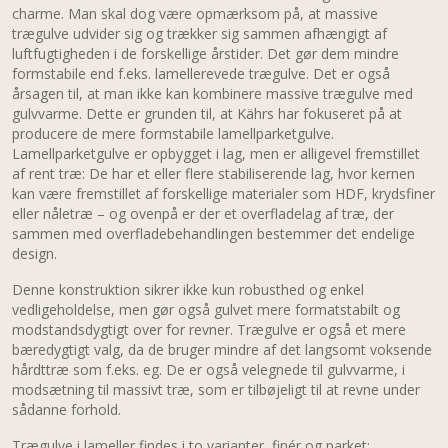
charme. Man skal dog være opmærksom på, at massive
trægulve udvider sig og trækker sig sammen afhængigt af
luftfugtigheden i de forskellige årstider. Det gør dem mindre
formstabile end f.eks. lamellerevede trægulve. Det er også
årsagen til, at man ikke kan kombinere massive trægulve med
gulvvarme. Dette er grunden til, at Kährs har fokuseret på at
producere de mere formstabile lamellparketgulve.
Lamellparketgulve er opbygget i lag, men er alligevel fremstillet
af rent træ: De har et eller flere stabiliserende lag, hvor kernen
kan være fremstillet af forskellige materialer som HDF, krydsfiner
eller nåletræ – og ovenpå er der et overfladelag af træ, der
sammen med overfladebehandlingen bestemmer det endelige
design.
Denne konstruktion sikrer ikke kun robusthed og enkel
vedligeholdelse, men gør også gulvet mere formatstabilt og
modstandsdygtigt over for revner. Trægulve er også et mere
bæredygtigt valg, da de bruger mindre af det langsomt voksende
hårdttræ som f.eks. eg. De er også velegnede til gulvvarme, i
modsætning til massivt træ, som er tilbøjeligt til at revne under
sådanne forhold.
Trægulve i lameller findes i to varianter, finér og parket: