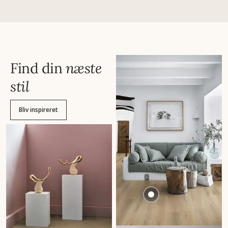
Find din
næste
stil
Bliv inspireret