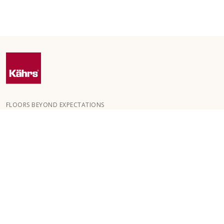
FLOORS BEYOND EXPECTATIONS
Kährs blev grundlagt i 1857 i de dybe skove i det sydlige Sverige.
Nøglen til vores globale succes er vores passion for at skabe
smukke gulve, hvilket afspejles i et højt håndværksniveau og
konstant fokus på kvalitet.
VORES GULVE
GULVE EFTER RUM