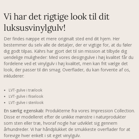
Vi har det rigtige look til dit
luksusvinylgulv!
Der findes næppe et mere originalt sted end dit hjem. Her
bestemmer du selv alle de detaljer, der er vigtige for, at du føler
dig godt tilpas. Kährs har gjort det til sin mission at tilbyde dig
uendelige muligheder: Med vores designgulve i høj kvalitet får du
fordelene ved et vinylgulv i høj kvalitet, men kan frit vælge det
look, der passer til din smag. Overflader, du kan forvente af os,
inkluderer:
LVT-gulve i trælook
LVT-gulve i fliselook
LVT-gulve i stenlook
En særlig egenskab:
Produkterne fra vores Impression Collection.
Disse er modelleret efter de unikke mønstre i naturprodukter
som sten eller træ, hvoraf nogle har udviklet sig gennem
århundreder. Vi har håndplukket de smukkeste overflader for at
forevige hver enkelt i sit eget vinylgulv.